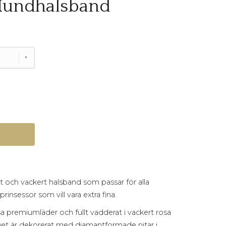
Hundhalsband
ivt och vackert halsband som passar för alla
prinsessor som vill vara extra fina.
rosa premiumläder och fullt vadderat i vackert rosa
 Det är dekorerat med diamantformade nitar i