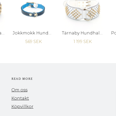
Kalix Hundhalsband - Brunt/Mässing
Jokkmokk Hundhalsband - Blå Älgskinn
Tärnaby Hundhalsband
569 SEK
1 199 SEK
READ MORE
Om oss
Kontakt
Köpvillkor