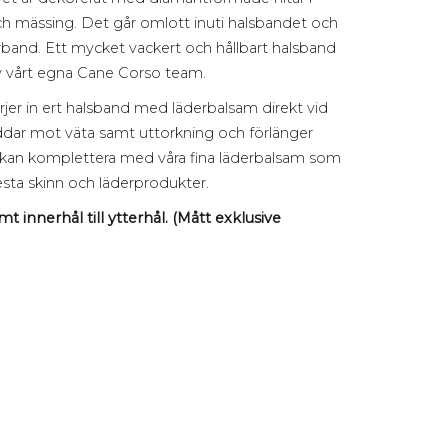
ål och mässing. Det går omlott inuti halsbandet och
derband. Ett mycket vackert och hållbart halsband
v vårt egna Cane Corso team.
jer in ert halsband med läderbalsam direkt vid
yddar mot väta samt uttorkning och förlänger
 kan komplettera med våra fina läderbalsam som
lesta skinn och läderprodukter.
t innerhål till ytterhål. (Mått exklusive