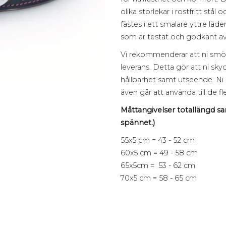
olika storlekar i rostfritt st
fästes i ett smalare yttre lä
som är testat och godkänt a
Vi rekommenderar att ni smör
leverans. Detta gör att ni sk
hållbarhet samt utseende. Ni
även går att använda till de f
Måttangivelser totallängd sam
spännet.)
55x5 cm = 43 - 52 cm
60x5 cm = 49 - 58 cm
65x5cm = 53 - 62 cm
70x5 cm = 58 - 65 cm