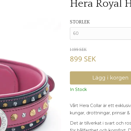
Hera Royal 
STORLEK
60
1 199 SEK
899 SEK
In Stock
Vårt Hera Collar är ett exklus
kungar, drottningar, prinsar & 
Det är tillverkat i svart och 
för hållfasthet och komfort.