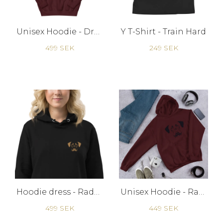
Unisex Hoodie - Dream Big
Y T-Shirt - Train Hard
499 SEK
249 SEK
Hoodie dress - Raddna
Unisex Hoodie - Raddna
499 SEK
449 SEK