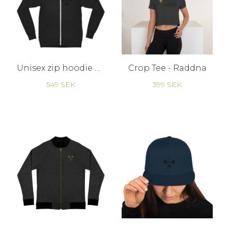
Unisex zip hoodie Raddna B M
Crop Tee - Raddna
549 SEK
399 SEK