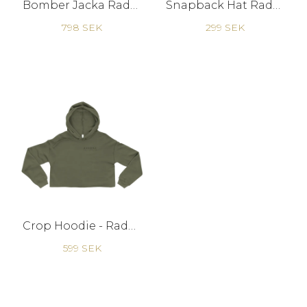
Bomber Jacka Raddna G
Snapback Hat Raddna
798 SEK
299 SEK
Crop Hoodie - Raddna B W Y
599 SEK