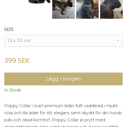
SIZE
1.5 x 30 cm
399 SEK
In Stock
Poppy Collar i svart premium läder fullt vadderad i mjukt
rosa och lila läder för stil, elegans samt skydd för din hunds
päls och ökad komfort. Poppy Collar är prytt med
diamantformade nitar samt spännen och d-ring i rostfritt