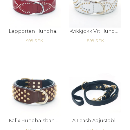
Lapporten Hundhalsband
Kvikkjokk Vit Hundhalsband
999 SEK
899 SEK
Kalix Hundhalsband - Brunt/Mässing
LA Leash Adjustable - Black Brass