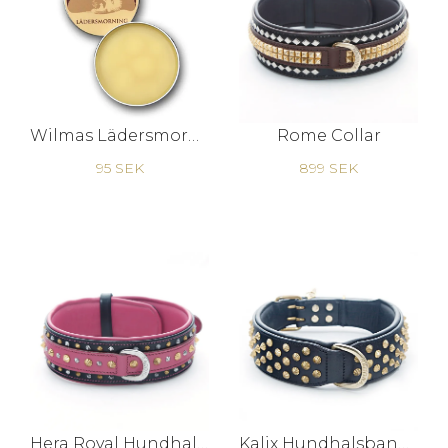
Wilmas Lädersmorning
Rome Collar
95 SEK
899 SEK
Hera Royal Hundhalsband
Kalix Hundhalsband - Svart/Mässing