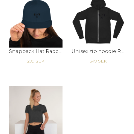
Snapback Hat Raddna
Unisex zip hoodie Raddna B M
299 SEK
549 SEK