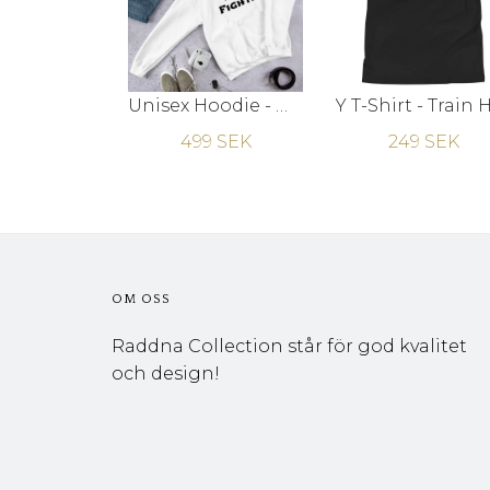
Unisex Hoodie - Med din egen text
499 SEK
249 SEK
OM OSS
Raddna Collection står för god kvalitet
och design!