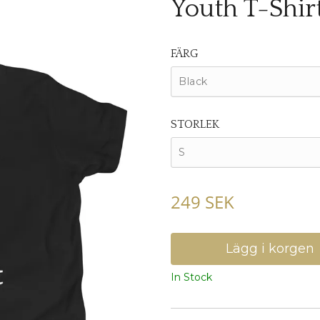
Youth T-Shirt
FÄRG
Black
STORLEK
S
249 SEK
In Stock