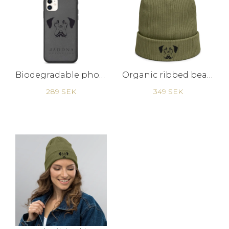
Biodegradable phone case - Raddna
Organic ribbed beanie - black dog man
289 SEK
349 SEK