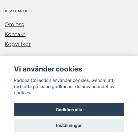
READ MORE
Om oss
Kontakt
Köpvillkor
PAYMENTS
Vi använder cookies
Raddna Collection använder cookies. Genom att
fortsätta på sidan godkänner du användandet av
cookies.
FOLLOW US
Godkänn alla
Inställningar
Copyright Raddna Collection 2026 | Situm Style Group AB | 559062-7690